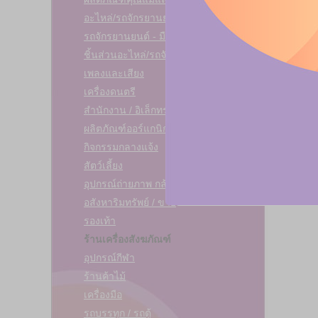
อะไหล่/รถจักรยานยนต์
รถจักรยานยนต์ - มือสอง
ชิ้นส่วนอะไหล่/รถจักรยานยนต์
เพลงและเสียง
เครื่องดนตรี
สำนักงาน / อิเล็กทรอนิคส์
ผลิตภัณฑ์ออร์แกนิก
กิจกรรมกลางแจ้ง
สัตว์เลี้ยง
อุปกรณ์ถ่ายภาพ กล้อง - วิดีโอ - ดีวีดี
อสังหาริมทรัพย์ / ขาย
รองเท้า
ร้านเครื่องสังฆภัณฑ์
อุปกรณ์กีฬา
ร้านค้าไม้
เครื่องมือ
รถบรรทุก / รถตู้