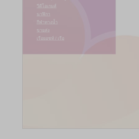
วีดีโอเกมส์
นาฬิกา
กีฬาทางน้ำ
ขายส่ง
เรือยอชท์ / เรือ