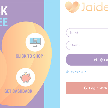
าของเรา
บการณ์ด้านการตลาดเป็นเวลา
สมาชิกของเรา เข้าถึง การซื้อ
ละแก้ปัญหาสำคัญ ๆ ที่ส่งผลกระทบ
เข้าสู่ระ
ังในสถานการณ์ที่อยู่อาศัย นอก
กทอดทิ้งหรือถูกปฏิบัติอย่างโหด
ลืมรหัสผ่าน ?
งินของผู้ใหญ่ และเด็กๆที่ไร้การ
ม่ หรือแม้กระทั่งลูกหลานของเรา
์ที่ต้องการ การปกป้องจากความ
Login With
ยวข้องกับทุกคน ความจำเป็นในการช่วย
่วยเหลือตัวเองได้ ผู้ตอบ
ในฐานะที่จะช่วยเหลือผู้อื่นทาง