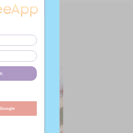
บบ
 Google