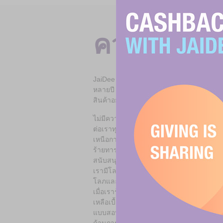
ความเป็นม
JaiDee App ได้รับการพัฒนาขึ้นจากประส
หลายปี เราเริ่มต้นด้วยภารกิจที่จะหาทางให้
สินค้าอย่างประหยัด และการแบ่งปัน
ไม่มีความจำเป็นที่ชุมชนจะต้องรวมตัวกันแ
ต่อเราทุกคน เราเห็นเด็กที่ถูกทิ้งไว้ตามลำพ
เหนือการควบคุมของพวกเขา เราเห็นสัตว์ที่ถู
ร้ายทารุณ เรามองถึงความยากลำบากทางการเ
สนับสนุนขั้นพื้นฐาน เราทุกคนต้องการพ่อแ
เรามีโลกที่มีสภาพแวดล้อม และระบบนิเวศน
โลภและการละเลยของมนุษย์
เมื่อเรารู้ลึกลงไป ก็เป็นเพียงแค่สิ่งที่เกี่
เหลือเบื้องต้นสำหรับผู้ที่ไม่อยู่ในฐานะที่จะช
แบบสอบถาม ส่วนใหญ่จะตอบว่าถ้าพวกเขาอยู่