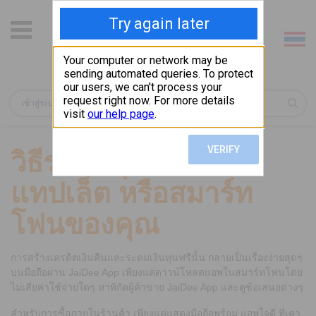
เข้าสู่ระบบ / ลงชื่อสมัคร
วิธีระดมทุนฟรี จาก
แทปเล็ต หรือสมาร์ท
โฟนของคุณ
การสร้างเครดิตเงินคืนและระดมเงินทุนฟรีนั้น กลายเป็นเรื่องง่ายสุดๆ
บนมือถือผ่าน JaiDee App เพียงแค่ดาวน์โหลดแอพในสมาร์ทโฟนโดย
ไม่เสียค่าใช้จ่ายใดๆ หาพิกัดผู้ค้าขาย JaiDee App และดูข้อเสนอต่างๆ
สำหรับการซื้อภายในร้านค้า เพียงแค่แสดงมือถือพร้อม แอพใจดี ที่เคา