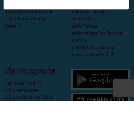
ร่วมงานกับเรา
คุณเอง
ลงชื่อสมัครเพื่อเป็นตัวแทน
ขอแนะนำใจดี App
ช่วยเหลือและสนับสนุน
Marketplace
ติดต่อเรา
บทนำ ใจดีแอพ
องค์กรการกุศลโรงเรียนหรือ
นักเรียน
นักท่องเที่ยวและJaidee
App(แอปพลิเคชั่น ใจดี)
เกี่ยวกับกฎหมาย
ข้อกำหนดการใช้งาน
นโยบายส่วนบุคคล
นโยบายเกี่ยวกับการใช้คุกกี้
ข้อตกลงใบอนุญาตผู้ใช้ปลาย
ทาง
Copyright © 2023 Jai Dee App