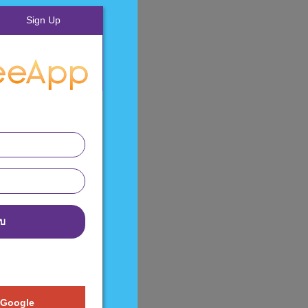
Sign Up
บบ
 Google