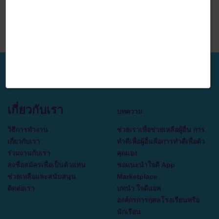
commisson item 0% Sale item 6% Regular item 9% Required
action: purchase & payment completed. Reject condition:
Incomplete payment. Order canceled, returned or refunded.
**Brand bidding is prohibited.**Incentive traffic is accepted.
เกี่ยวกับเรา
บทความ
วิธีการทำงาน
ช่วยเราเพื่อช่วยเหลือผู้อื่น การ
เกี่ยวกับเรา
ทำดีเพื่อผู้อื่นคือการทำดีเพื่อตัว
ร่วมงานกับเรา
คุณเอง
ลงชื่อสมัครเพื่อเป็นตัวแทน
ขอแนะนำใจดี App
ช่วยเหลือและสนับสนุน
Marketplace
ติดต่อเรา
บทนำ ใจดีแอพ
องค์กรการกุศลโรงเรียนหรือ
นักเรียน