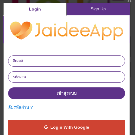
Sign Up
Login
ซื้อสินค้าทันที
เพิ่มรายการโปรด
Play House – Founded in 2014: Shopping Portal for toys and
collectible lovers, follow the dreams beyond imaginations. Online
เข้าสู่ระบบ
and offline stores from Play House Thailand gathers all collectible
toys with varieties for everyone serving their dreams. We have
ลืมรหัสผ่าน ?
gathered trending licensed collectibles, designer toys, Funko,
Disney’s items as well as other products which is considered one
of the biggest stop for collector throughout Asia. We offer
Login With Google
international shipping for customers Commission : Non