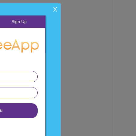
X
Sign Up
บบ