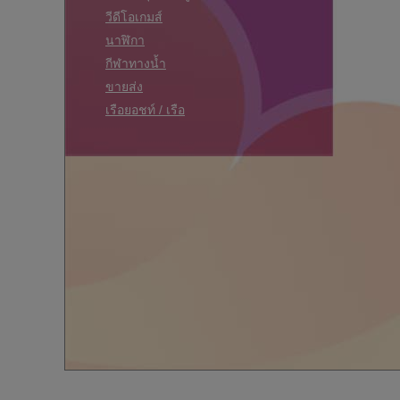
วีดีโอเกมส์
นาฬิกา
กีฬาทางน้ำ
ขายส่ง
เรือยอชท์ / เรือ