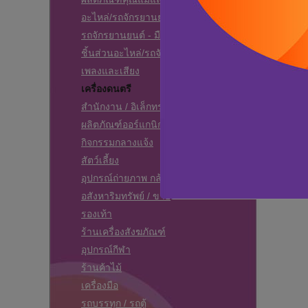
อะไหล่/รถจักรยานยนต์
รถจักรยานยนต์ - มือสอง
ชิ้นส่วนอะไหล่/รถจักรยานยนต์
เพลงและเสียง
เครื่องดนตรี
สำนักงาน / อิเล็กทรอนิคส์
ผลิตภัณฑ์ออร์แกนิก
กิจกรรมกลางแจ้ง
สัตว์เลี้ยง
อุปกรณ์ถ่ายภาพ กล้อง - วิดีโอ - ดีวีดี
อสังหาริมทรัพย์ / ขาย
รองเท้า
ร้านเครื่องสังฆภัณฑ์
อุปกรณ์กีฬา
ร้านค้าไม้
เครื่องมือ
รถบรรทุก / รถตู้